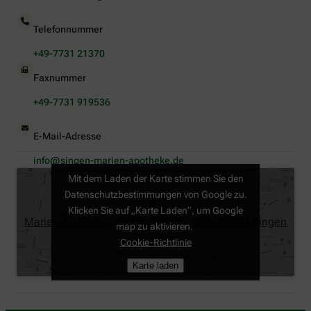
Telefonnummer
+49-7731 21370
Faxnummer
+49-7731 919536
E-Mail-Adresse
info@singen-marien-apotheke.de
Mit dem Laden der Karte stimmen Sie den
Datenschutzbestimmungen von Google zu.
Klicken Sie auf „Karte Laden“, um Google
Marien Apotheke, Rielasinger Str. 172, 78224 Singen
map zu aktivieren.
Cookie-Richtlinie
Karte laden