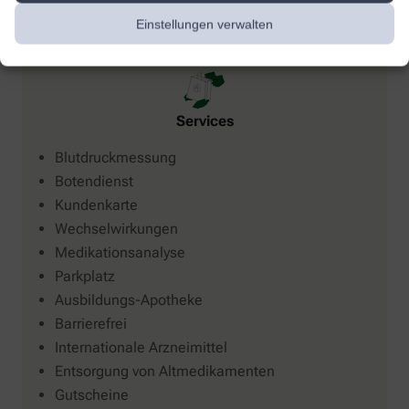
Einstellungen verwalten
Services
Blutdruckmessung
Botendienst
Kundenkarte
Wechselwirkungen
Medikationsanalyse
Parkplatz
Ausbildungs-Apotheke
Barrierefrei
Internationale Arzneimittel
Entsorgung von Altmedikamenten
Gutscheine