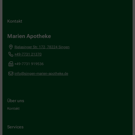
Kontakt
Marien Apotheke
Rielasinger Str. 172
,
78224
Singen
+49-7731 21370
+49-7731 919536
info@singen-marien-apotheke.de
Über uns
Kontakt
Services