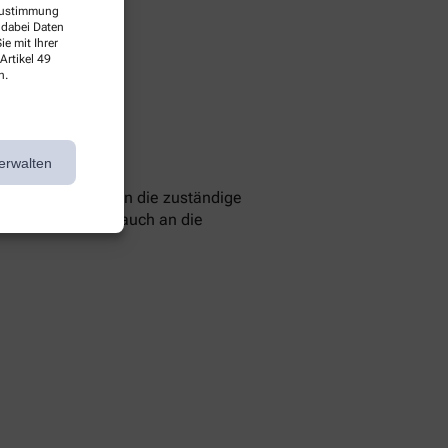
 Zustimmung
 dabei Daten
e mit Ihrer
Artikel 49
n.
erwalten
 können Sie sich an die zuständige
 Sie können sich auch an die