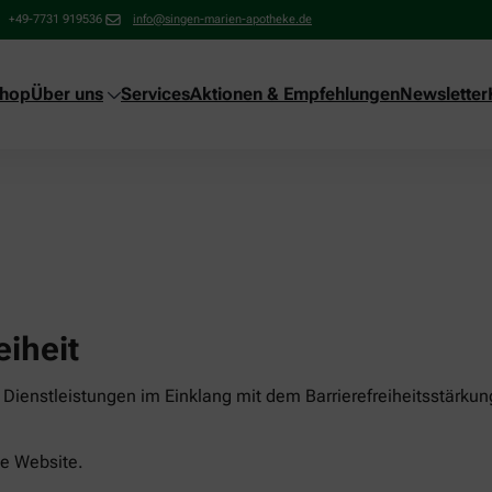
+49-7731 919536
info@singen-marien-apotheke.de
shop
Über uns
Services
Aktionen & Empfehlungen
Newsletter
eiheit
Dienstleistungen im Einklang mit dem Barrierefreiheitsstärkun
ese Website.