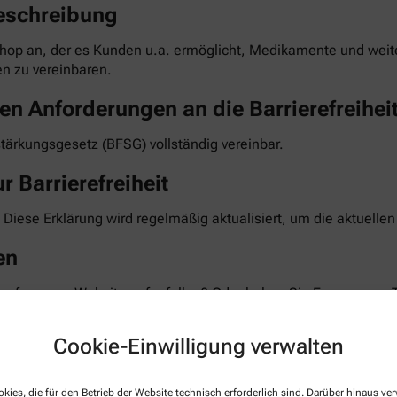
eschreibung
hop an, der es Kunden u.a. ermöglicht, Medikamente und weiter
n zu vereinbaren.
en Anforderungen an die Barrierefreihei
stärkungsgesetz (BFSG) vollständig vereinbar.
r Barrierefreiheit
 Diese Erklärung wird regelmäßig aktualisiert, um die aktuelle
en
 auf unserer Website aufgefallen? Oder haben Sie Fragen zum 
 Feedback und bemühen uns, die gemeldeten Barrieren im Rahm
te teilen Sie uns mit, auf welcher Seite und bei welcher Funkt
Cookie-Einwilligung verwalten
taktformular auf unserer Website. Sie können uns auch über 
kies, die für den Betrieb der Website technisch erforderlich sind. Darüber hinaus v