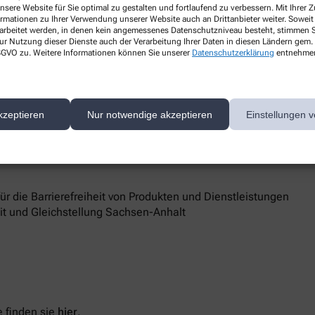
nsere Website für Sie optimal zu gestalten und fortlaufend zu verbessern. Mit Ihrer
ormationen zu Ihrer Verwendung unserer Website auch an Drittanbieter weiter. Soweit
rarbeitet werden, in denen kein angemessenes Datenschutzniveau besteht, stimmen Si
ur Nutzung dieser Dienste auch der Verarbeitung Ihrer Daten in diesen Ländern gem. 
 DSGVO zu. Weitere Informationen können Sie unserer
Datenschutzerklärung
entnehme
 Singen
d Marktüberwachungsbehörde
kzeptieren
Nur notwendige akzeptieren
Einstellungen v
 Barrierefreiheit keine zufriedenstellenden Antworten erhalten,
sstelle unterstützt Sie dabei, ihre Rechte geltend zu machen.
 die Barrierefreiheit von Produkten und Dienstleistungen
eit und Gleichstellung Sachsen-Anhalt
 finden sie
hier
.