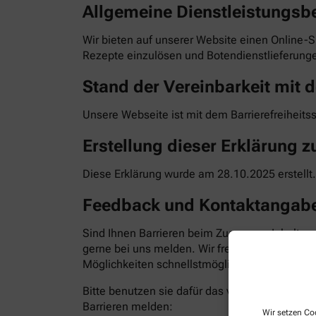
Allgemeine Dienstleistungsb
Wir bieten auf unserer Website einen Online-S
Rezepte einzulösen und Botendienstlieferunge
Stand der Vereinbarkeit mit d
Unsere Webseite ist mit dem Barrierefreiheits
Erstellung dieser Erklärung zu
Diese Erklärung wurde am 28.10.2025 erstellt.
Feedback und Kontaktangab
Sind Ihnen Barrieren beim Zugang zu Inhalten
gerne bei uns melden. Wir freuen uns auf Ihr
Möglichkeiten schnellstmöglich zu beheben. Bit
Bitte benutzen sie dafür das vorgesehene Kon
Barrieren melden:
Wir setzen Coo