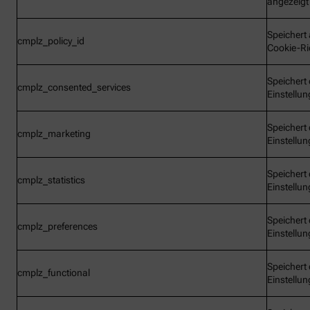
angezeigt
Speichert 
cmplz_policy_id
Cookie-Ric
Speichert 
cmplz_consented_services
Einstellu
Speichert 
cmplz_marketing
Einstellu
Speichert 
cmplz_statistics
Einstellu
Speichert 
cmplz_preferences
Einstellu
Speichert 
cmplz_functional
Einstellu