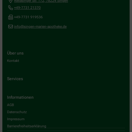
Rielasinger Str. 172
,
78224
Singen
+49-7731 21370
+49-7731 919536
info@singen-marien-apotheke.de
Über uns
Kontakt
Services
Informationen
AGB
Datenschutz
Impressum
Barrierefreiheitserklärung