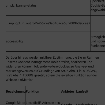
Speichert
cmplz_banner-status
Cookie-B
abgewähl
__mp_opt_in_out_5d545622e3a040aca63f2089b0e6cae7
Ermöglic
accessibility
und notw
Funktion
Darüber hinaus werden mit Ihrer Zustimmung, die Sie im Rahmen
unseres Consent Management Tools erteilen, bearbeiten und
widerrufen können, folgende weitere Cookies zu Analyse- und
Marketingzwecken auf Grundlage von Art. 6 Abs. 1 lit. a DSGVO,
§ 25 Abs. 1 TDDDG gesetzt, sofern die jeweilige Funktion auf der
Website aktiviert ist:
Bezeichnung
Funktion
Anbieter
Laufzeit
Google Maps
Liest die IP-Adresse des
Google
Läuft sofort ab