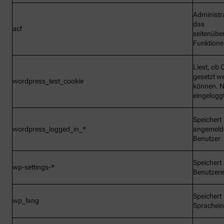
Administr
das
acf
seitenübe
Funktionen
Liest, ob 
gesetzt w
wordpress_test_cookie
können. N
eingelogg
Speichert
wordpress_logged_in_*
angemeld
Benutzer
Speichert
wp-settings-*
Benutzere
Speichert
wp_lang
Sprachein