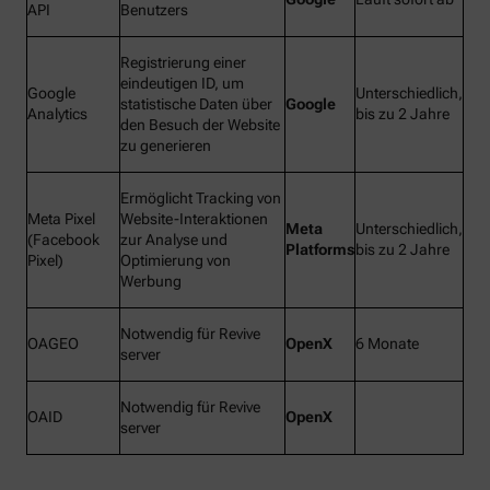
API
Benutzers
Registrierung einer
eindeutigen ID, um
Google
Unterschiedlich,
statistische Daten über
Google
Analytics
bis zu 2 Jahre
den Besuch der Website
zu generieren
Ermöglicht Tracking von
Meta Pixel
Website-Interaktionen
Meta
Unterschiedlich,
(Facebook
zur Analyse und
Platforms
bis zu 2 Jahre
Pixel)
Optimierung von
Werbung
Notwendig für Revive
OAGEO
OpenX
6 Monate
server
Notwendig für Revive
OAID
OpenX
server