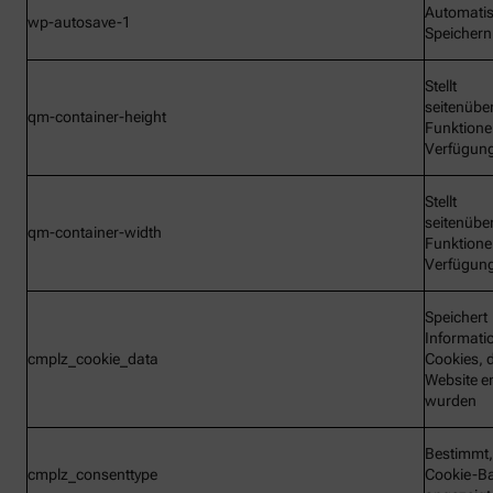
Automati
wp-autosave-1
Speichern
Stellt
seitenübe
qm-container-height
Funktione
Verfügun
Stellt
seitenübe
qm-container-width
Funktione
Verfügun
Speichert
Informati
cmplz_cookie_data
Cookies, d
Website e
wurden
Bestimmt,
cmplz_consenttype
Cookie-B