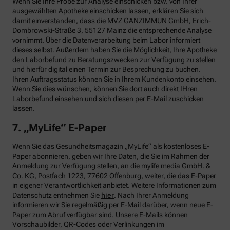
Wenn Sie Ihre Probe zur Analyse einschicken bzw. von Ihrer
ausgewählten Apotheke einschicken lassen, erklären Sie sich
damit einverstanden, dass die MVZ GANZIMMUN GmbH, Erich-
Dombrowski-Straße 3, 55127 Mainz die entsprechende Analyse
vornimmt. Über die Datenverarbeitung beim Labor informiert
dieses selbst. Außerdem haben Sie die Möglichkeit, Ihre Apotheke
den Laborbefund zu Beratungszwecken zur Verfügung zu stellen
und hierfür digital einen Termin zur Besprechung zu buchen.
Ihren Auftragsstatus können Sie in Ihrem Kundenkonto einsehen.
Wenn Sie dies wünschen, können Sie dort auch direkt IHren
Laborbefund einsehen und sich diesen per E-Mail zuschicken
lassen.
7. „MyLife“ E-Paper
Wenn Sie das Gesundheitsmagazin „MyLife“ als kostenloses E-
Paper abonnieren, geben wir Ihre Daten, die Sie im Rahmen der
Anmeldung zur Verfügung stellen, an die mylife media GmbH. &
Co. KG, Postfach 1223, 77602 Offenburg, weiter, die das E-Paper
in eigener Verantwortlichkeit anbietet. Weitere Informationen zum
Datenschutz entnehmen Sie
hier
. Nach Ihrer Anmeldung
informieren wir Sie regelmäßig per E-Mail darüber, wenn neue E-
Paper zum Abruf verfügbar sind. Unsere E-Mails können
Vorschaubilder, QR-Codes oder Verlinkungen im