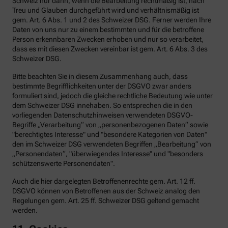
Schweiz nur dann, wenn die Bearbeitung rechtmäßig ist, nach
Treu und Glauben durchgeführt wird und verhältnismäßig ist
gem. Art. 6 Abs. 1 und 2 des Schweizer DSG. Ferner werden Ihre
Daten von uns nur zu einem bestimmten und für die betroffene
Person erkennbaren Zwecken erhoben und nur so verarbeitet,
dass es mit diesen Zwecken vereinbar ist gem. Art. 6 Abs. 3 des
Schweizer DSG.
Bitte beachten Sie in diesem Zusammenhang auch, dass
bestimmte Begrifflichkeiten unter der DSGVO zwar anders
formuliert sind, jedoch die gleiche rechtliche Bedeutung wie unter
dem Schweizer DSG innehaben. So entsprechen die in den
vorliegenden Datenschutzhinweisen verwendeten DSGVO-
Begriffe „Verarbeitung“ von „personenbezogenen Daten“ sowie
"berechtigtes Interesse" und "besondere Kategorien von Daten"
den im Schweizer DSG verwendeten Begriffen „Bearbeitung“ von
„Personendaten“, "überwiegendes Interesse" und "besonders
schützenswerte Personendaten".
Auch die hier dargelegten Betroffenenrechte gem. Art. 12 ff.
DSGVO können von Betroffenen aus der Schweiz analog den
Regelungen gem. Art. 25 ff. Schweizer DSG geltend gemacht
werden.