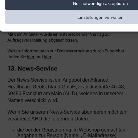
Einsehen der übermittelten Chat-Inhalte ausschließt.
Nur notwendige akzeptieren
Zur Optimierung
unserer Kundenk
ommunikation und zur
Bereitstellung der Kontaktmöglichkeiten nutzen wir den Dienst
Einstellungen verwalten
Superchat der SuperX GmbH, Prenzlauer Allee 242, 10405 Berlin.
Superchat agiert als Auftragsverarbeiter gemäß Art. 28 DSGVO.
Mit dem Anbieter wurde ein entsprechender Vertrag zur
Auftragsverarbeitung abgeschlossen.
Weitere Informationen zur Datenverarbeitung durch Superchat
finden Sie
hier
und
hier
.
13. News-Service
Der News-Service ist ein Angebot der Alliance
Healthcare Deutschland GmbH, Franklinstraße 46-48,
60486 Frankfurt am Main (AHD), welches in unserem
Namen verschickt wird.
Wenn Sie unseren News-Service abonnieren möchten,
verarbeitet AHD die folgenden Daten:
die bei der Registrierung im Webshop gemachten
Angaben zur Person (Name, , E-Mailadresse),